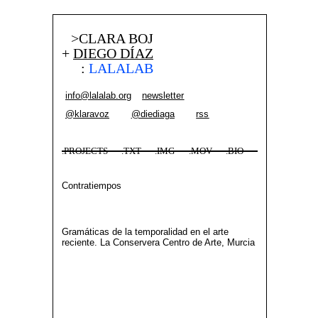
>CLARA BOJ
+
DIEGO DÍAZ
:
LALALAB
info@lalalab.org
newsletter
@klaravoz
@diediaga
rss
.PROJECTS
.TXT
.IMG
.MOV
.BIO
Contratiempos
Gramáticas de la temporalidad en el arte
reciente. La Conservera Centro de Arte, Murcia