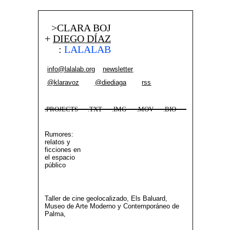
>CLARA BOJ
+
DIEGO DÍAZ
:
LALALAB
info@lalalab.org
newsletter
@klaravoz
@diediaga
rss
.PROJECTS
.TXT
.IMG
.MOV
.BIO
Rumores:
relatos y
ficciones en
el espacio
público
Taller de cine geolocalizado, Els Baluard,
Museo de Arte Moderno y Contemporáneo de
Palma,