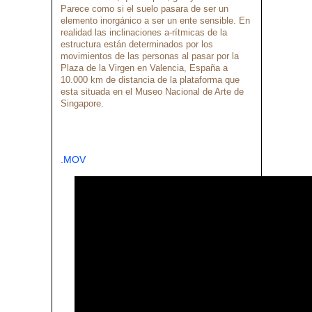
Parece como si el suelo pasara de ser un
elemento inorgánico a ser un ente sensible. En
realidad las inclinaciones a-rítmicas de la
estructura están determinados por los
movimientos de las personas al pasar por la
Plaza de la Virgen en Valencia, España a
10.000 km de distancia de la plataforma que
esta situada en el Museo Nacional de Arte de
Singapore.
.MOV