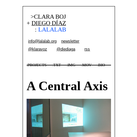
>CLARA BOJ
+
DIEGO DÍAZ
:
LALALAB
info@lalalab.org
newsletter
@klaravoz
@diediaga
rss
.PROJECTS
.TXT
.IMG
.MOV
.BIO
A Central Axis