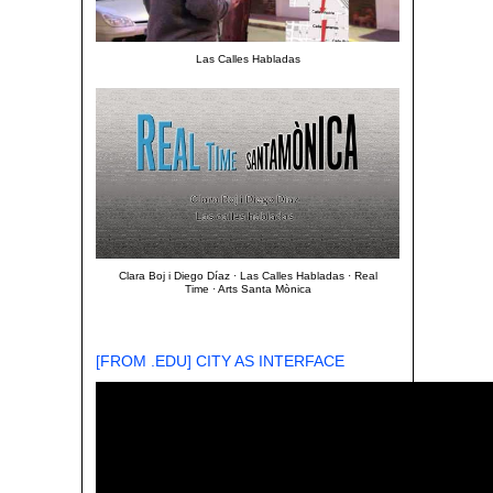
Las Calles Habladas
Clara Boj i Diego Díaz · Las Calles Habladas · Real
Time · Arts Santa Mònica
[FROM .EDU]
CITY AS INTERFACE