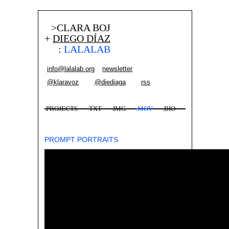
>CLARA BOJ
+
DIEGO DÍAZ
:
LALALAB
info@lalalab.org
newsletter
@klaravoz
@diediaga
rss
.PROJECTS
.TXT
.IMG
.MOV
.BIO
PROMPT PORTRAITS