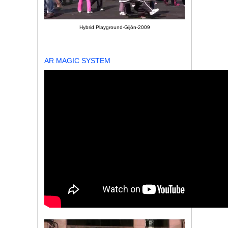
Hybrid Playground-Gijón-2009
AR MAGIC SYSTEM