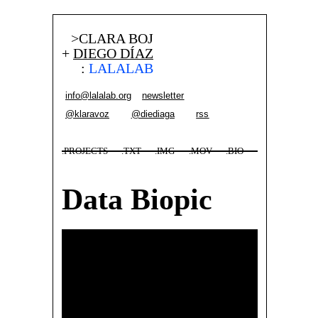
>CLARA BOJ
+
DIEGO DÍAZ
:
LALALAB
info@lalalab.org
newsletter
@klaravoz
@diediaga
rss
.PROJECTS
.TXT
.IMG
.MOV
.BIO
Data Biopic