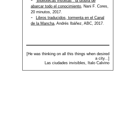
‘Bibliotecas insólitas’: la utopía de
abarcar todo el conocimiento
, Nani F. Cores,
20 minutos, 2017.
Libros traducidos, tormenta en el Canal
de la Mancha
, Andrés Ibáñez, ABC, 2017.
[He was thinking on all this things when desired
a city...]
Las ciudades invisibles, Italo Calvino