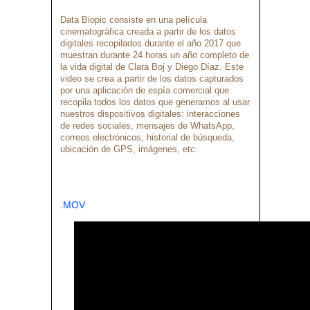
Data Biopic consiste en una película
cinematográfica creada a partir de los datos
digitales recopilados durante el año 2017 que
muestran durante 24 horas un año completo de
la vida digital de Clara Boj y Diego Díaz. Este
video se crea a partir de los datos capturados
por una aplicación de espía comercial que
recopila todos los datos que generamos al usar
nuestros dispositivos digitales: interacciones
de redes sociales, mensajes de WhatsApp,
correos electrónicos, historial de búsqueda,
ubicación de GPS, imágenes, etc.
.MOV