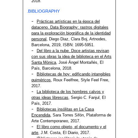
2018.
.BIBLIOGRAPHY
Prácticas artísticas en la época del
dataceno. Data Biography: rastros digitales
para la exploración biográfica de la identidad
personal
, Diego Diaz, Clara Boj, Artnodes,
Barcelona, 2019, ISBN: 1695-5951.
Del libro a la nube. Doce artistas revisan
con sus obras la idea de biblioteca en el Arts
Santa Mònica
, José Ángel Montañés, El
País, Barcelona, 2018.
Bibliotecas de hoy: edificando intangibles
quiméricos
, Roux Feelfree, Style Feel Free,
2017.
La biblioteca de los hombres calvos y
otras ideas librescas
, Sergio C. Fanjul, El
País, 2017.
Bibliotecas insólitas en La Casa
Encendida
, Sara Torres Sifón, Plataforma de
Arte Contemporaneo, 2017.
El libro como objeto, el documento y el
arte
, J.M. Costa, El Diario, 2017.