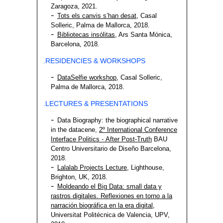
Zaragoza, 2021.
Tots els canvis s’han desat
, Casal
Solleric, Palma de Mallorca, 2018.
Bibliotecas insólitas
, Ars Santa Mónica,
Barcelona, 2018.
.RESIDENCIES & WORKSHOPS
DataSelfie workshop
, Casal Solleric,
Palma de Mallorca, 2018.
.LECTURES & PRESENTATIONS
Data Biography: the biographical narrative
in the datacene,
2º International Conference
Interface Politics - After Post-Truth
BAU
Centro Universitario de Diseño Barcelona,
2018.
Lalalab Projects Lecture
, Lighthouse,
Brighton, UK, 2018.
Moldeando el Big Data: small data y
rastros digitales. Reflexiones en torno a la
narración biográfica en la era digital
,
Universitat Politécnica de Valencia, UPV,