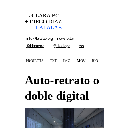
>CLARA BOJ
+
DIEGO DÍAZ
:
LALALAB
info@lalalab.org
newsletter
@klaravoz
@diediaga
rss
.PROJECTS
.TXT
.IMG
.MOV
.BIO
Auto-retrato o
doble digital