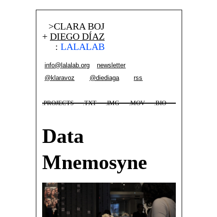
>CLARA BOJ
+
DIEGO DÍAZ
:
LALALAB
info@lalalab.org
newsletter
@klaravoz
@diediaga
rss
.PROJECTS
.TXT
.IMG
.MOV
.BIO
Data
Mnemosyne