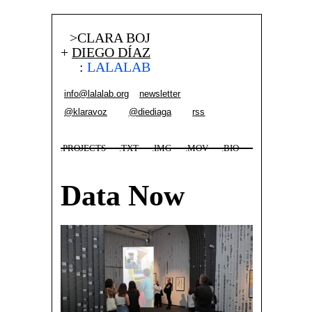
>CLARA BOJ
+
DIEGO DÍAZ
:
LALALAB
info@lalalab.org
newsletter
@klaravoz
@diediaga
rss
.PROJECTS
.TXT
.IMG
.MOV
.BIO
Data Now