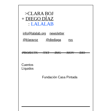
>CLARA BOJ
+
DIEGO DÍAZ
:
LALALAB
info@lalalab.org
newsletter
@klaravoz
@diediaga
rss
.PROJECTS
.TXT
.IMG
.MOV
.BIO
Cuentos
Líquidos
Fundación Casa Pintada