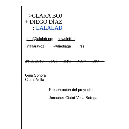
>CLARA BOJ
+
DIEGO DÍAZ
:
LALALAB
info@lalalab.org
newsletter
@klaravoz
@diediaga
rss
.PROJECTS
.TXT
.IMG
.MOV
.BIO
Guia Sonora
Ciutat Vella
Presentación del proyecto
Jornadas Ciutat Vella Batega