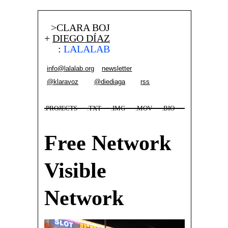
>CLARA BOJ
+
DIEGO DÍAZ
:
LALALAB
info@lalalab.org
newsletter
@klaravoz
@diediaga
rss
.PROJECTS
.TXT
.IMG
.MOV
.BIO
Free Network
Visible
Network