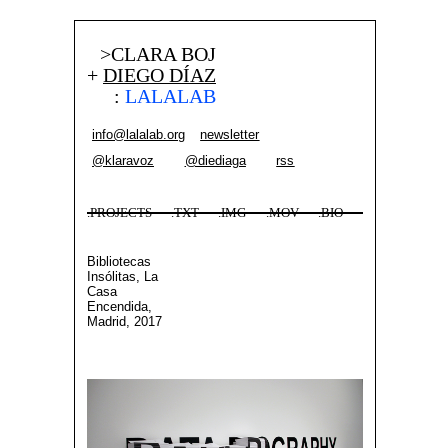
>CLARA BOJ
+
DIEGO DÍAZ
:
LALALAB
info@lalalab.org
newsletter
@klaravoz
@diediaga
rss
.PROJECTS
.TXT
.IMG
.MOV
.BIO
Bibliotecas
Insólitas, La
Casa
Encendida,
Madrid, 2017